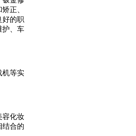
、钣金修
和矫正、
良好的职
维护、车
载机等实
美容化妆
相结合的