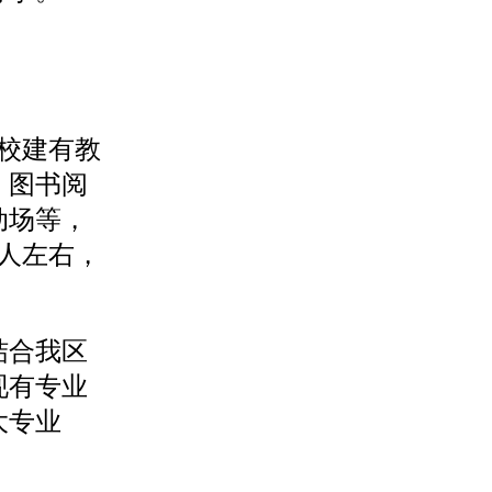
学校建有教
、图书阅
动场等，
0人左右，
结合我区
现有专业
大专业