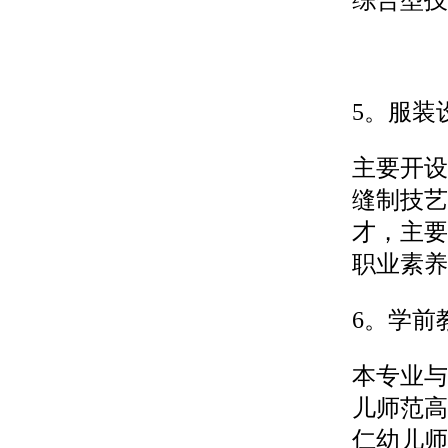
综合型技
5。服装
主要开设
缝制技艺
才，主要
职业素养
6。学前
本专业与
儿师范高
仁幼儿师