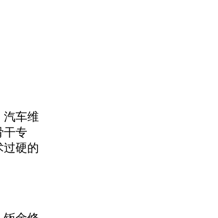
、汽车维
骨干专
术过硬的