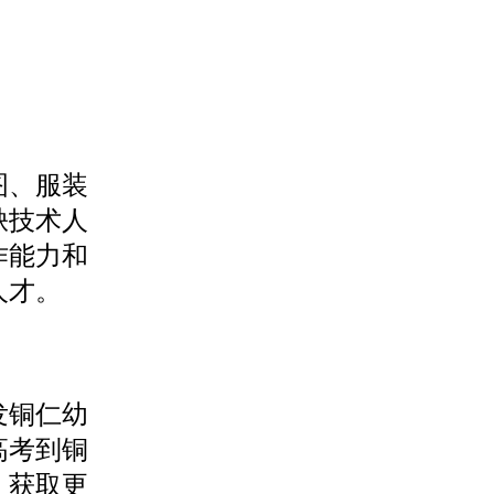
图、服装
缺技术人
作能力和
人才。
发铜仁幼
高考到铜
，获取更