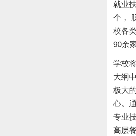
就业扶
个， 
校各类
90余
学校
大纲
极大
心。
专业
高层餐