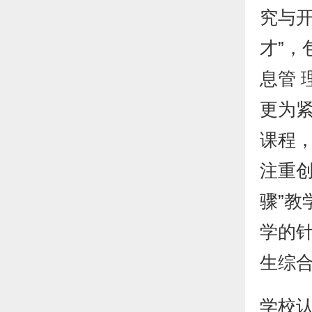
究与开
才”，
息管 
更为
课程
注重
骤”
学的
生综
学校