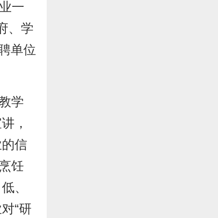
就业一
政府、学
招聘单位
教学
宣讲，
业的信
烹饪
、低、
对“研