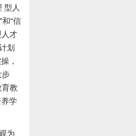
 型人
”和“信
型人才
计划
实操，
大步
教育教
培养学
观为