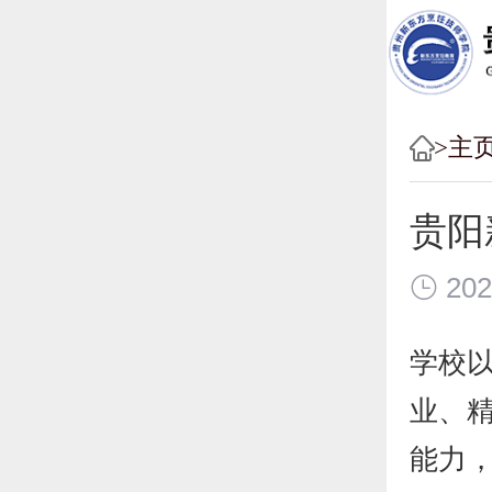
主
贵阳
202
学校
业、精
能力