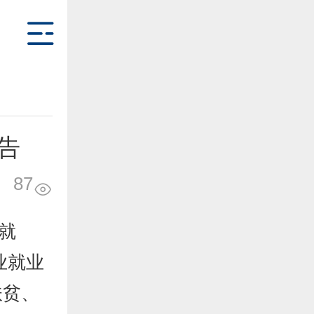
告
87
就
业就业
扶贫、