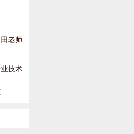
：
田老师
专业技术
校